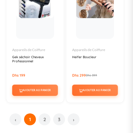
Appareils de Coiffure
Appareils de Coiffure
Gek séchoir Cheveux
Heifer Boucleur
Professionnel
Dhs 199
Dhs 299
Dhs 399
AJOUTER AU PANIER
AJOUTER AU PANIER
1
2
3
‹
›