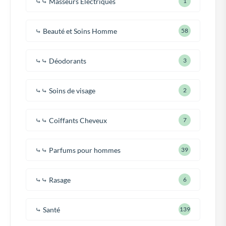
⤷⤷ Masseurs Électriques
1
⤷ Beauté et Soins Homme
58
⤷⤷ Déodorants
3
⤷⤷ Soins de visage
2
⤷⤷ Coiffants Cheveux
7
⤷⤷ Parfums pour hommes
39
⤷⤷ Rasage
6
⤷ Santé
139