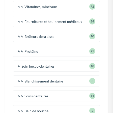
⤷⤷ Vitamines, minéraux
72
⤷⤷ Fournitures et équipement médicaux
24
⤷⤷ Brûleurs de graisse
10
⤷⤷ Protéine
25
⤷ Soin bucco-dentaires
18
⤷⤷ Blanchissement dentaire
3
⤷⤷ Soins dentaires
11
⤷⤷ Bain de bouche
2