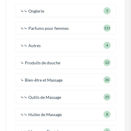
⤷⤷ Onglerie
5
⤷⤷ Parfums pour femmes
111
⤷⤷ Autres
4
⤷ Produits de douche
12
⤷ Bien-être et Massage
36
⤷⤷ Outils de Massage
25
⤷⤷ Huiles de Massage
8