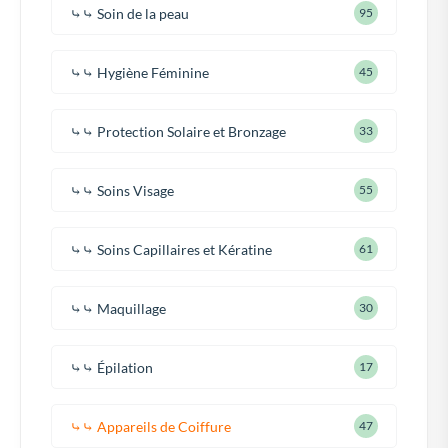
⤷⤷ Soin de la peau
95
⤷⤷ Hygiène Féminine
45
⤷⤷ Protection Solaire et Bronzage
33
⤷⤷ Soins Visage
55
⤷⤷ Soins Capillaires et Kératine
61
⤷⤷ Maquillage
30
⤷⤷ Épilation
17
⤷⤷ Appareils de Coiffure
47