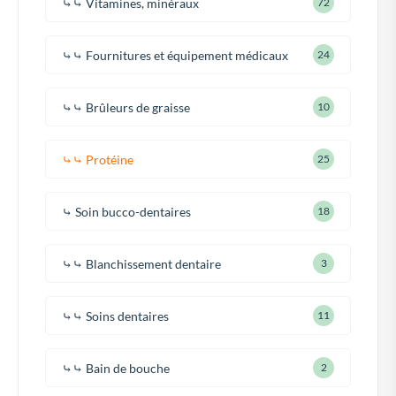
⤷⤷ Vitamines, minéraux
72
⤷⤷ Fournitures et équipement médicaux
24
⤷⤷ Brûleurs de graisse
10
⤷⤷ Protéine
25
⤷ Soin bucco-dentaires
18
⤷⤷ Blanchissement dentaire
3
⤷⤷ Soins dentaires
11
⤷⤷ Bain de bouche
2