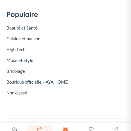
Populaire
Beauté et Santé
Cuisine et maison
High-tech
Mode et Style
Bricolage
Boutique officielle – AYA HOME
Non classé
0
© 2026, Oroud - Oroud Marketplace. Tous droits réservés.