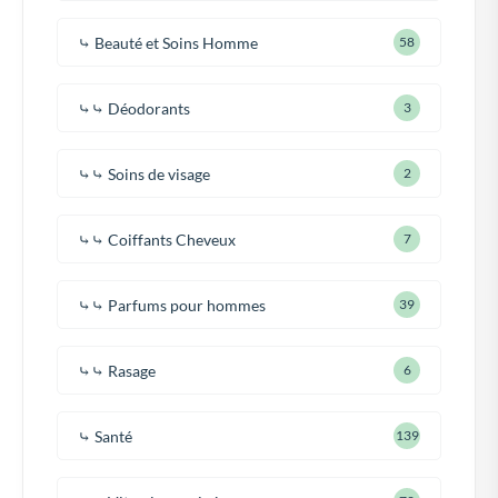
⤷ Beauté et Soins Homme
58
⤷⤷ Déodorants
3
⤷⤷ Soins de visage
2
⤷⤷ Coiffants Cheveux
7
⤷⤷ Parfums pour hommes
39
⤷⤷ Rasage
6
⤷ Santé
139