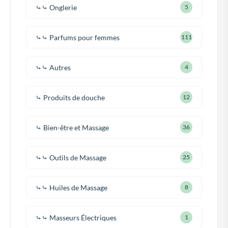
⤷⤷ Onglerie
5
⤷⤷ Parfums pour femmes
111
⤷⤷ Autres
4
⤷ Produits de douche
12
⤷ Bien-être et Massage
36
⤷⤷ Outils de Massage
25
⤷⤷ Huiles de Massage
8
⤷⤷ Masseurs Électriques
1