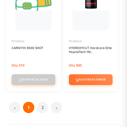
Protéine
Protéine
CARNITIN 3000 SHOT
HYDROXYCUT Hardcore Elite
MuscleTech 110...
Dhs 370
Dhs 300
RUPTURE DE STOCK
AJOUTER AU PANIER
1
2
‹
›