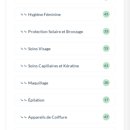
⤷⤷ Hygiène Féminine
45
⤷⤷ Protection Solaire et Bronzage
33
⤷⤷ Soins Visage
55
⤷⤷ Soins Capillaires et Kératine
61
⤷⤷ Maquillage
30
⤷⤷ Épilation
17
⤷⤷ Appareils de Coiffure
47