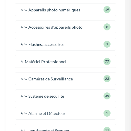
⤷⤷ Appareils photo numériques
19
⤷⤷ Accessoires d'appareils photo
8
⤷⤷ Flashes, accessoires
1
⤷ Matériel Professionnel
77
⤷⤷ Caméras de Surveillance
23
⤷⤷ Système de sécurité
35
⤷⤷ Alarme et Détecteur
5
⤷⤷ Imprimante et Scanner
11