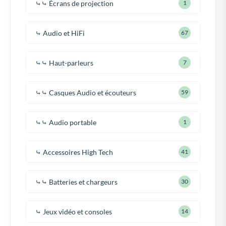
⤷⤷ Écrans de projection
1
⤷ Audio et HiFi
67
⤷⤷ Haut-parleurs
7
⤷⤷ Casques Audio et écouteurs
59
⤷⤷ Audio portable
1
⤷ Accessoires High Tech
41
⤷⤷ Batteries et chargeurs
30
⤷ Jeux vidéo et consoles
14