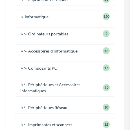
⤷ Informatique
120
⤷⤷ Ordinateurs portables
9
⤷⤷ Accessoires d'informatique
42
⤷⤷ Composants PC
17
⤷⤷ Périphériques et Accessoires
19
Informatiques
⤷⤷ Périphériques Réseau
10
⤷⤷ Imprimantes et scanners
12