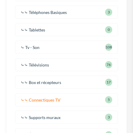
⤷⤷ Téléphones Basiques
3
⤷⤷ Tablettes
0
⤷ Tv - Son
108
⤷⤷ Télévisions
76
⤷⤷ Box et récepteurs
17
⤷⤷ Connectiques TV
5
⤷⤷ Supports muraux
3