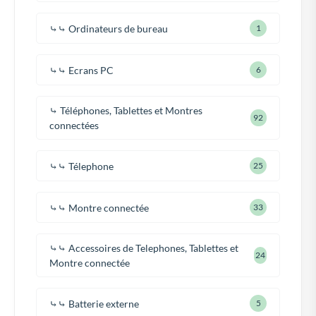
⤷⤷ Ordinateurs de bureau
1
⤷⤷ Ecrans PC
6
⤷ Téléphones, Tablettes et Montres
92
connectées
⤷⤷ Télephone
25
⤷⤷ Montre connectée
33
⤷⤷ Accessoires de Telephones, Tablettes et
24
Montre connectée
⤷⤷ Batterie externe
5