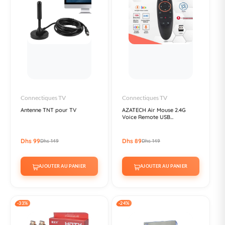
Connectiques TV
Connectiques TV
Antenne TNT pour TV
AZATECH Air Mouse 2.4G
Voice Remote USB...
Dhs 99
Dhs 89
Dhs 149
Dhs 149
AJOUTER AU PANIER
AJOUTER AU PANIER
-33%
-24%