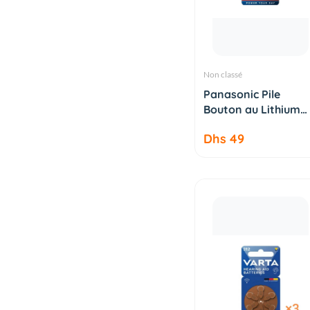
Non classé
AJOUTER AU
Panasonic Pile
PANIER
Bouton au Lithium
CR2354...
Dhs 49