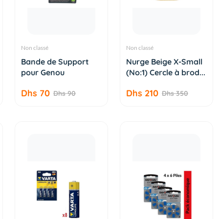
Non classé
Non classé
AJOUTER AU
AJOUTER AU
Bande de Support
Nurge Beige X-Small
PANIER
PANIER
pour Genou
(No:1) Cercle à brod...
Dhs 70
Dhs 210
Dhs 90
Dhs 350