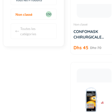
Non classé
150
Non classé
Toutes les
AJOUTER AU
CONFOMASK
PANIER
catégories
CHIRURGICALE
BLANC
Dhs 45
Dhs 70