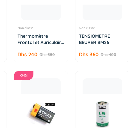
Non classé
Non classé
AJOUTER AU
AJOUTER AU
Thermomètre
TENSIOMETRE
PANIER
PANIER
Frontal et Auriculaire
BEURER BM26
2 en...
Dhs 240
Dhs 360
Dhs 350
Dhs 400
-34%