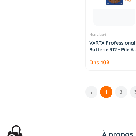
Non classé
AJOUTER AU
VARTA Professional
PANIER
Batterie 312 - Pile A..
Dhs 109
1
2
‹
À propos