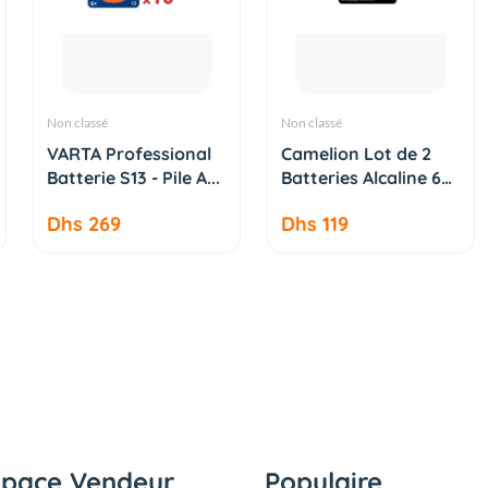
Non classé
Non classé
AJOUTER AU
AJOUTER AU
VARTA Professional
Camelion Lot de 2
PANIER
PANIER
Batterie S13 - Pile A...
Batteries Alcaline 6
v...
Dhs 269
Dhs 119
space Vendeur
Populaire