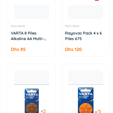
Non classé
Non classé
AJOUTER AU
AJOUTER AU
VARTA 8 Piles
Rayovac Pack 4 x 6
PANIER
PANIER
Alkaline AA Multi-
Piles 675
Usage Lo...
Dhs 85
Dhs 120