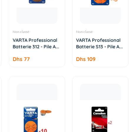
Non classé
Non classé
AJOUTER AU
AJOUTER AU
VARTA Professional
VARTA Professional
PANIER
PANIER
Batterie 312 - Pile A...
Batterie S13 - Pile A...
Dhs 77
Dhs 109