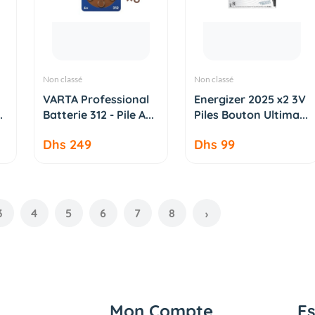
Non classé
Non classé
AJOUTER AU
AJOUTER AU
VARTA Professional
Energizer 2025 x2 3V
PANIER
PANIER
.
Batterie 312 - Pile A...
Piles Bouton Ultima...
Dhs 249
Dhs 99
3
4
5
6
7
8
›
Mon Compte
E