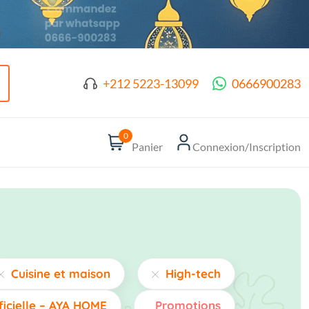
+212 5223-13099
0666900283
0
Panier
Connexion/Inscription
Cuisine et maison
High-tech
ficielle – AYA HOME
Promotions