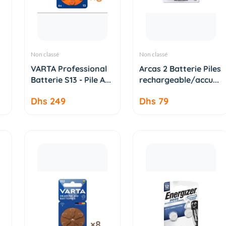
Non classé
Non classé
AJOUTER AU
AJOUTER AU
VARTA Professional
Arcas 2 Batterie Piles
PANIER
PANIER
Batterie S13 - Pile A...
rechargeable/accu...
Dhs 249
Dhs 79