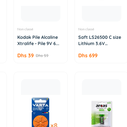
Non classé
Non classé
AJOUTER AU
AJOUTER AU
Kodak Pile Alcaline
Saft LS26500 C size
PANIER
PANIER
Xtralife - Pile 9V 6...
Lithium 3.6V
Thionyl...
Dhs 39
Dhs 699
Dhs 59