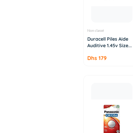
Non classé
AJOUTER AU
Duracell Piles Aide
PANIER
Auditive 1.45v Size...
Dhs 179