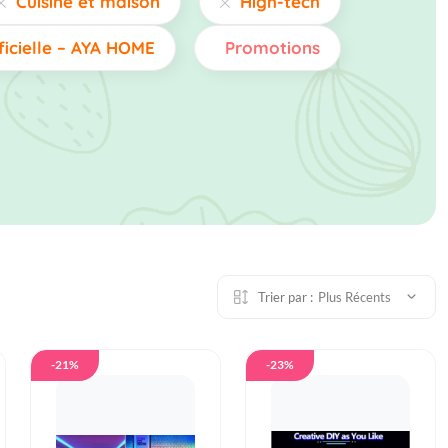
Cuisine et maison
High-tech
ficielle – AYA HOME
Promotions
Trier par :
Plus Récents
-21%
-23%