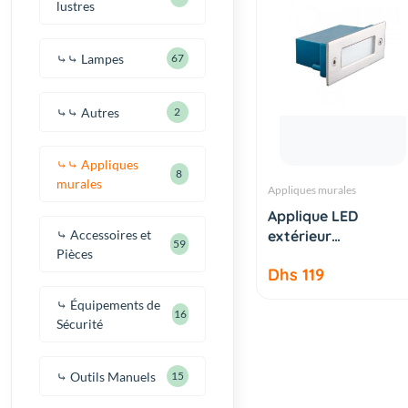
lustres
⤷⤷ Lampes
67
⤷⤷ Autres
2
⤷⤷ Appliques
8
murales
Appliques murales
AJOUTER AU
Applique LED
PANIER
⤷ Accessoires et
extérieur
59
Pièces
encastrable recta...
Dhs 119
⤷ Équipements de
16
Sécurité
⤷ Outils Manuels
15