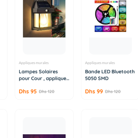
Appliques murales
Appliques murales
AJOUTER AU
AJOUTER AU
Lampes Solaires
Bande LED Bluetooth
PANIER
PANIER
pour Cour , appliques
5050 SMD
LE...
Dhs 95
Dhs 99
Dhs 120
Dhs 120