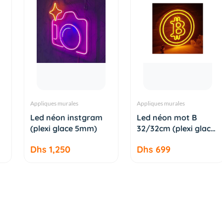
Appliques murales
Appliques murales
AJOUTER AU
AJOUTER AU
Led néon instgram
Led néon mot B
PANIER
PANIER
(plexi glace 5mm)
32/32cm (plexi glace
5mm)
Dhs 1,250
Dhs 699