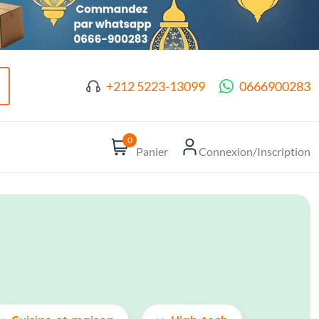
+212 5223-13099
0666900283
0
Panier
Connexion/Inscription