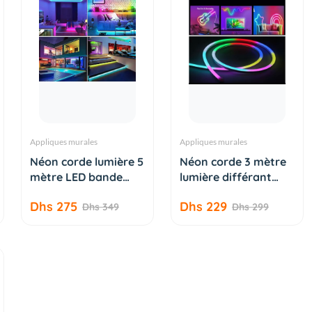
Appliques murales
Appliques murales
AJOUTER AU
AJOUTER AU
Néon corde lumière 5
Néon corde 3 mètre
PANIER
PANIER
mètre LED bande
lumière différant
Fle...
LED...
Dhs 275
Dhs 229
Dhs 349
Dhs 299