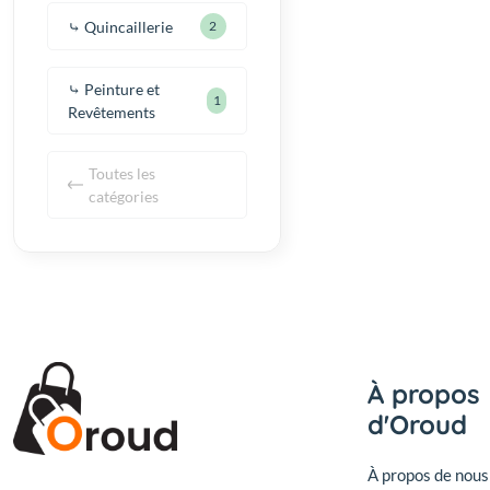
⤷ Quincaillerie
2
⤷ Peinture et
1
Revêtements
Toutes les
catégories
À propos
d'Oroud
À propos de nous