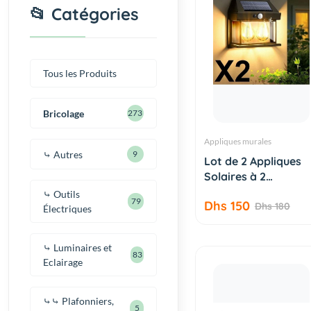
📂 Catégories
Tous les Produits
Bricolage
273
Appliques murales
⤷ Autres
9
AJOUTER AU
Lot de 2 Appliques
PANIER
Solaires à 2
Ampoules
⤷ Outils
79
Dhs 150
Dhs 180
Électriques
⤷ Luminaires et
83
Eclairage
⤷⤷ Plafonniers,
5