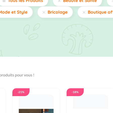
Tous les Produits
Beauté et Santé
Mode et Style
Bricolage
Boutique of
produits pour vous !
-21%
-18%