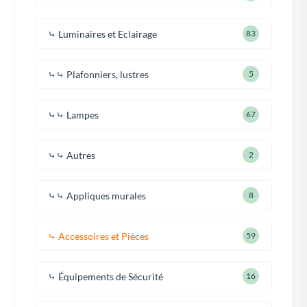
⤷ Luminaires et Eclairage
83
⤷⤷ Plafonniers, lustres
5
⤷⤷ Lampes
67
⤷⤷ Autres
2
⤷⤷ Appliques murales
8
⤷ Accessoires et Pièces
59
⤷ Équipements de Sécurité
16