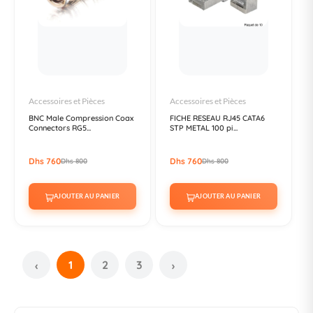
Accessoires et Pièces
Accessoires et Pièces
BNC Male Compression Coax
FICHE RESEAU RJ45 CATA6
Connectors RG5...
STP METAL 100 pi...
Dhs 760
Dhs 760
Dhs 800
Dhs 800
AJOUTER AU PANIER
AJOUTER AU PANIER
1
2
3
‹
›