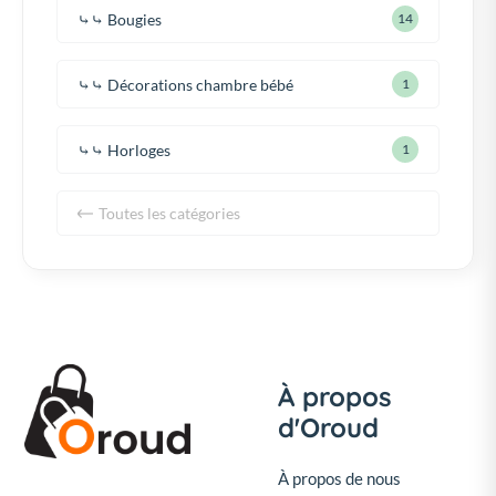
⤷⤷ Bougies
14
⤷⤷ Décorations chambre bébé
1
⤷⤷ Horloges
1
Toutes les catégories
À propos
d'Oroud
À propos de nous