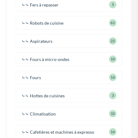
⤷⤷ Fers à repasser
5
⤷⤷ Robots de cuisine
61
⤷⤷ Aspirateurs
22
⤷⤷ Fours à micro-ondes
10
⤷⤷ Fours
16
⤷⤷ Hottes de cuisines
3
⤷⤷ Climatisation
32
⤷⤷ Cafetières et machines à expresso
16