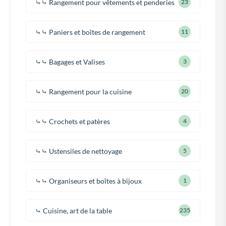
⤷⤷ Rangement pour vêtements et penderies
23
⤷⤷ Paniers et boîtes de rangement
11
⤷⤷ Bagages et Valises
3
⤷⤷ Rangement pour la cuisine
20
⤷⤷ Crochets et patères
4
⤷⤷ Ustensiles de nettoyage
5
⤷⤷ Organiseurs et boîtes à bijoux
1
⤷ Cuisine, art de la table
235