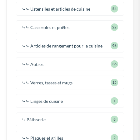
⤷⤷ Ustensiles et articles de cuisine
54
⤷⤷ Casseroles et poêles
22
⤷⤷ Articles de rangement pour la cuisine
96
⤷⤷ Autres
36
⤷⤷ Verres, tasses et mugs
15
⤷⤷ Linges de cuisine
1
⤷ Pâtisserie
8
⤷⤷ Plaques et grilles
2