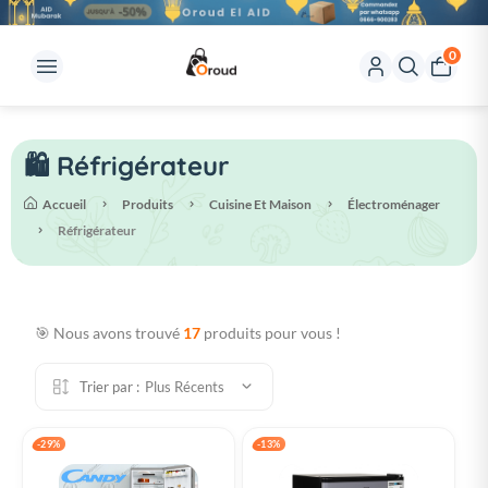
0
🛍️ Réfrigérateur
Accueil
Produits
Cuisine Et Maison
Électroménager
Réfrigérateur
🎯 Nous avons trouvé
17
produits pour vous !
Trier par :
Plus Récents
-29%
-13%