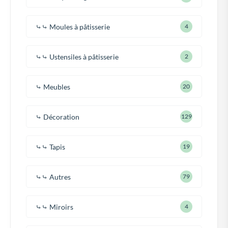
⤷⤷ Moules à pâtisserie
4
⤷⤷ Ustensiles à pâtisserie
2
⤷ Meubles
20
⤷ Décoration
129
⤷⤷ Tapis
19
⤷⤷ Autres
79
⤷⤷ Miroirs
4