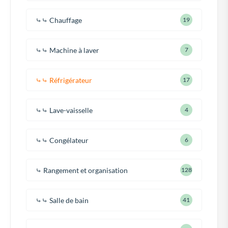
⤷⤷ Chauffage
19
⤷⤷ Machine à laver
7
⤷⤷ Réfrigérateur
17
⤷⤷ Lave-vaisselle
4
⤷⤷ Congélateur
6
⤷ Rangement et organisation
128
⤷⤷ Salle de bain
41