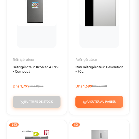
Réfrigérateur
Réfrigérateur
Réfrigérateur Kröhler A+ 93L
Mini Réfrigérateur Revolution
- Compact
- 70L
Dhs 1,799
Dhs 1,699
Dhs 2,199
Dhs 2,000
RUPTURE DE STOCK
AJOUTER AU PANIER
-16%
-8%