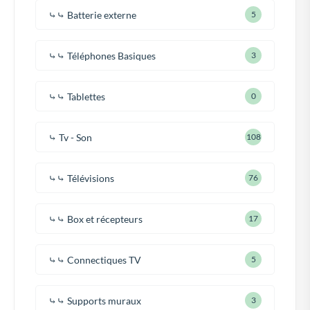
⤷⤷ Batterie externe
5
⤷⤷ Téléphones Basiques
3
⤷⤷ Tablettes
0
⤷ Tv - Son
108
⤷⤷ Télévisions
76
⤷⤷ Box et récepteurs
17
⤷⤷ Connectiques TV
5
⤷⤷ Supports muraux
3