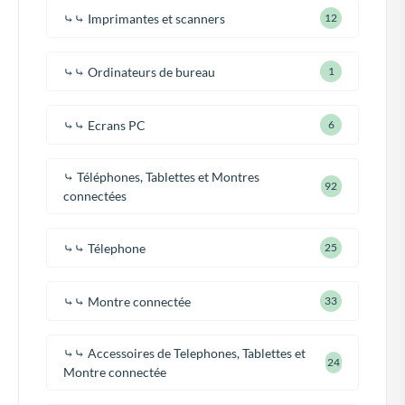
⤷⤷ Imprimantes et scanners
12
⤷⤷ Ordinateurs de bureau
1
⤷⤷ Ecrans PC
6
⤷ Téléphones, Tablettes et Montres
92
connectées
⤷⤷ Télephone
25
⤷⤷ Montre connectée
33
⤷⤷ Accessoires de Telephones, Tablettes et
24
Montre connectée