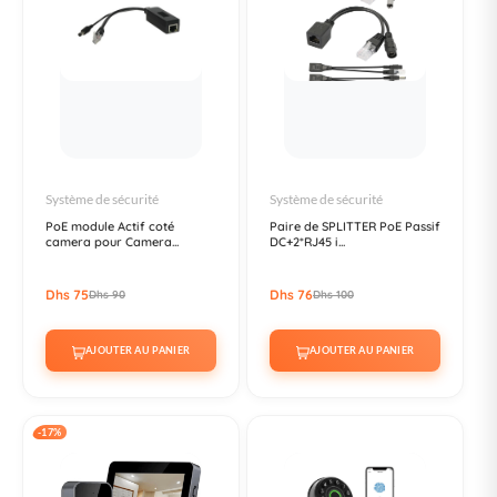
Système de sécurité
Système de sécurité
PoE module Actif coté
Paire de SPLITTER PoE Passif
camera pour Camera...
DC+2*RJ45 i...
Dhs 75
Dhs 76
Dhs 90
Dhs 100
AJOUTER AU PANIER
AJOUTER AU PANIER
-17%