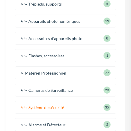
⤷⤷ Trépieds, supports
5
⤷⤷ Appareils photo numériques
19
⤷⤷ Accessoires d'appareils photo
8
⤷⤷ Flashes, accessoires
1
⤷ Matériel Professionnel
77
⤷⤷ Caméras de Surveillance
23
⤷⤷ Système de sécurité
35
⤷⤷ Alarme et Détecteur
5