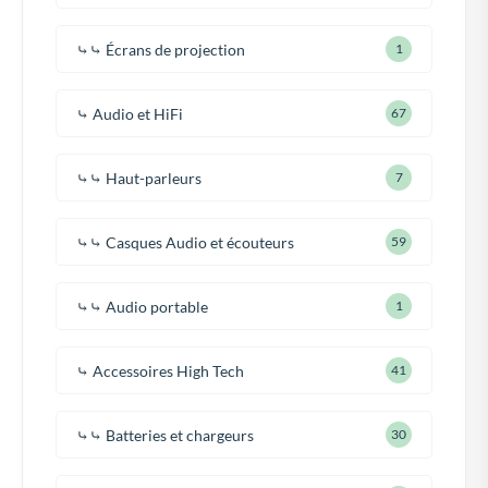
⤷⤷ Écrans de projection
1
⤷ Audio et HiFi
67
⤷⤷ Haut-parleurs
7
⤷⤷ Casques Audio et écouteurs
59
⤷⤷ Audio portable
1
⤷ Accessoires High Tech
41
⤷⤷ Batteries et chargeurs
30