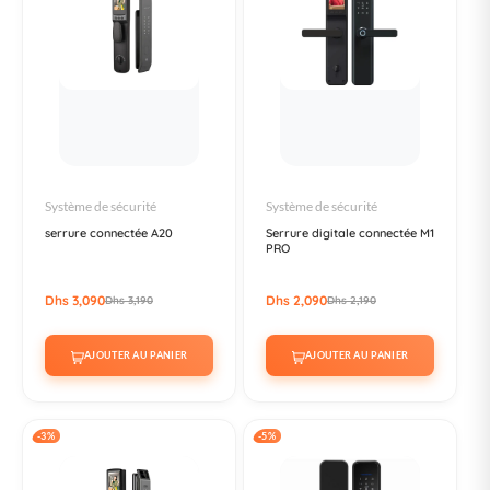
Système de sécurité
Système de sécurité
serrure connectée A20
Serrure digitale connectée M1
PRO
Dhs 3,090
Dhs 2,090
Dhs 3,190
Dhs 2,190
AJOUTER AU PANIER
AJOUTER AU PANIER
-3%
-5%