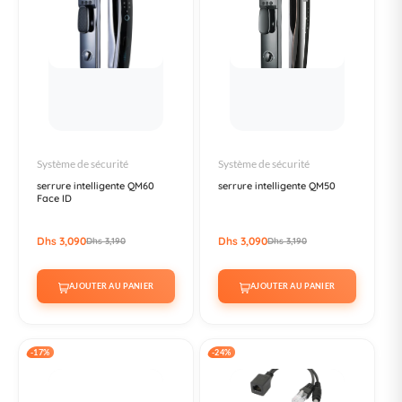
Système de sécurité
Système de sécurité
serrure intelligente QM60
serrure intelligente QM50
Face ID
Dhs 3,090
Dhs 3,090
Dhs 3,190
Dhs 3,190
AJOUTER AU PANIER
AJOUTER AU PANIER
-17%
-24%