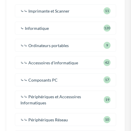
⤷⤷ Imprimante et Scanner
11
⤷ Informatique
120
⤷⤷ Ordinateurs portables
9
⤷⤷ Accessoires d'informatique
42
⤷⤷ Composants PC
17
⤷⤷ Périphériques et Accessoires
19
Informatiques
⤷⤷ Périphériques Réseau
10