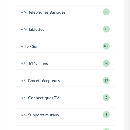
⤷⤷ Téléphones Basiques
3
⤷⤷ Tablettes
0
⤷ Tv - Son
108
⤷⤷ Télévisions
76
⤷⤷ Box et récepteurs
17
⤷⤷ Connectiques TV
5
⤷⤷ Supports muraux
3