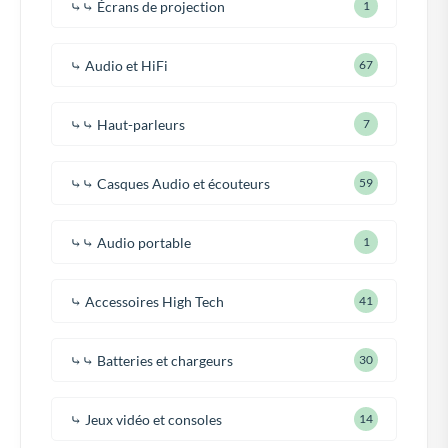
⤷⤷ Écrans de projection
1
⤷ Audio et HiFi
67
⤷⤷ Haut-parleurs
7
⤷⤷ Casques Audio et écouteurs
59
⤷⤷ Audio portable
1
⤷ Accessoires High Tech
41
⤷⤷ Batteries et chargeurs
30
⤷ Jeux vidéo et consoles
14