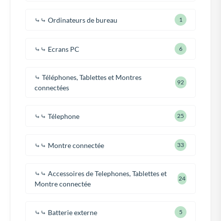
⤷⤷ Ordinateurs de bureau
1
⤷⤷ Ecrans PC
6
⤷ Téléphones, Tablettes et Montres
92
connectées
⤷⤷ Télephone
25
⤷⤷ Montre connectée
33
⤷⤷ Accessoires de Telephones, Tablettes et
24
Montre connectée
⤷⤷ Batterie externe
5