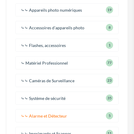
⤷⤷ Appareils photo numériques
19
⤷⤷ Accessoires d'appareils photo
8
⤷⤷ Flashes, accessoires
1
⤷ Matériel Professionnel
77
⤷⤷ Caméras de Surveillance
23
⤷⤷ Système de sécurité
35
⤷⤷ Alarme et Détecteur
5
⤷⤷ Imprimante et Scanner
11