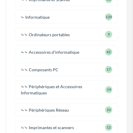
⤷ Informatique
120
⤷⤷ Ordinateurs portables
9
⤷⤷ Accessoires d'informatique
42
⤷⤷ Composants PC
17
⤷⤷ Périphériques et Accessoires
19
Informatiques
⤷⤷ Périphériques Réseau
10
⤷⤷ Imprimantes et scanners
12