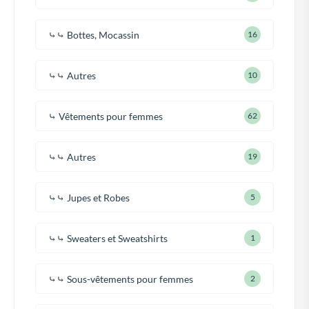
⤷⤷ Bottes, Mocassin
16
⤷⤷ Autres
10
⤷ Vêtements pour femmes
62
⤷⤷ Autres
19
⤷⤷ Jupes et Robes
5
⤷⤷ Sweaters et Sweatshirts
1
⤷⤷ Sous-vêtements pour femmes
2