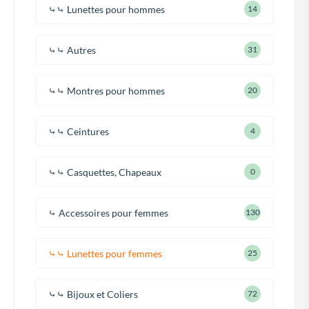
⤷⤷ Lunettes pour hommes
14
⤷⤷ Autres
31
⤷⤷ Montres pour hommes
20
⤷⤷ Ceintures
4
⤷⤷ Casquettes, Chapeaux
0
⤷ Accessoires pour femmes
130
⤷⤷ Lunettes pour femmes
25
⤷⤷ Bijoux et Coliers
72