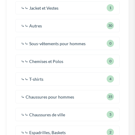
⤷⤷ Jacket et Vestes
1
⤷⤷ Autres
30
⤷⤷ Sous-vêtements pour hommes
0
⤷⤷ Chemises et Polos
0
⤷⤷ T-shirts
4
⤷ Chaussures pour hommes
35
⤷⤷ Chaussures de ville
5
⤷⤷ Espadrilles, Baskets
2