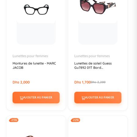
Lunettes pour femmes
Lunettes pour femmes
Montures de lunette - MARC
Lunettes de soleil Guess
JACOB
Gu7892 01T Bord...
Dhs 2,000
Dhs 1,700
Dhs 2,200
AJOUTER AU PANIER
AJOUTER AU PANIER
-25%
-22%