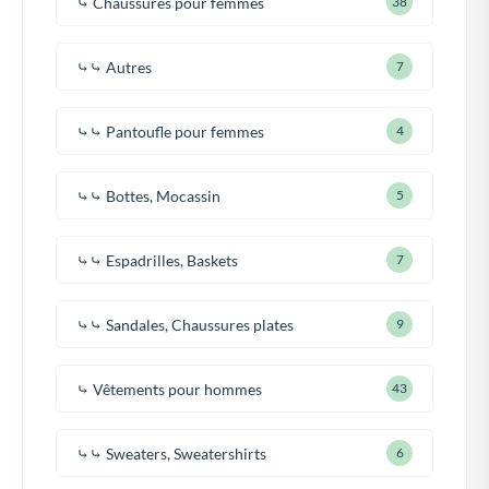
⤷ Chaussures pour femmes
38
⤷⤷ Autres
7
⤷⤷ Pantoufle pour femmes
4
⤷⤷ Bottes, Mocassin
5
⤷⤷ Espadrilles, Baskets
7
⤷⤷ Sandales, Chaussures plates
9
⤷ Vêtements pour hommes
43
⤷⤷ Sweaters, Sweatershirts
6