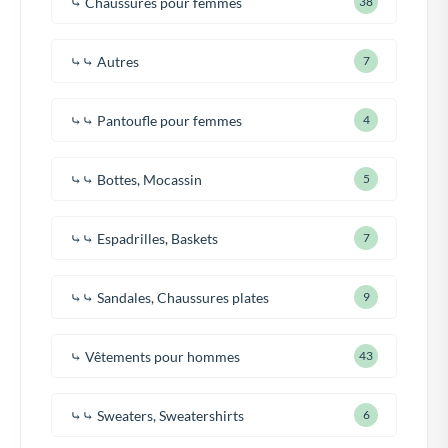
⤷ Chaussures pour femmes
38
⤷⤷ Autres
7
⤷⤷ Pantoufle pour femmes
4
⤷⤷ Bottes, Mocassin
5
⤷⤷ Espadrilles, Baskets
7
⤷⤷ Sandales, Chaussures plates
9
⤷ Vêtements pour hommes
43
⤷⤷ Sweaters, Sweatershirts
6