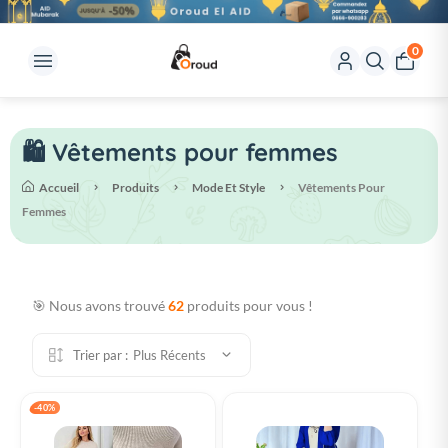
0
🛍️ Vêtements pour femmes
Accueil
Produits
Mode Et Style
Vêtements Pour
Femmes
🎯 Nous avons trouvé
62
produits pour vous !
Trier par :
Plus Récents
-40%