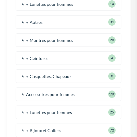
⤷⤷ Lunettes pour hommes
14
⤷⤷ Autres
31
⤷⤷ Montres pour hommes
20
⤷⤷ Ceintures
4
⤷⤷ Casquettes, Chapeaux
0
⤷ Accessoires pour femmes
130
⤷⤷ Lunettes pour femmes
25
⤷⤷ Bijoux et Coliers
72