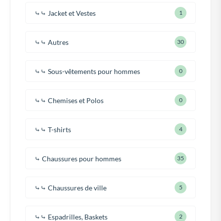
⤷⤷ Jacket et Vestes
1
⤷⤷ Autres
30
⤷⤷ Sous-vêtements pour hommes
0
⤷⤷ Chemises et Polos
0
⤷⤷ T-shirts
4
⤷ Chaussures pour hommes
35
⤷⤷ Chaussures de ville
5
⤷⤷ Espadrilles, Baskets
2