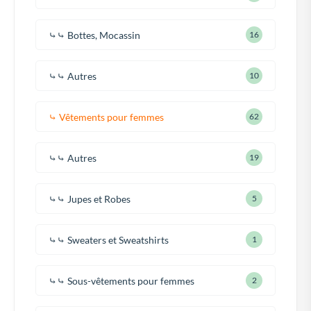
⤷⤷ Bottes, Mocassin
16
⤷⤷ Autres
10
⤷ Vêtements pour femmes
62
⤷⤷ Autres
19
⤷⤷ Jupes et Robes
5
⤷⤷ Sweaters et Sweatshirts
1
⤷⤷ Sous-vêtements pour femmes
2