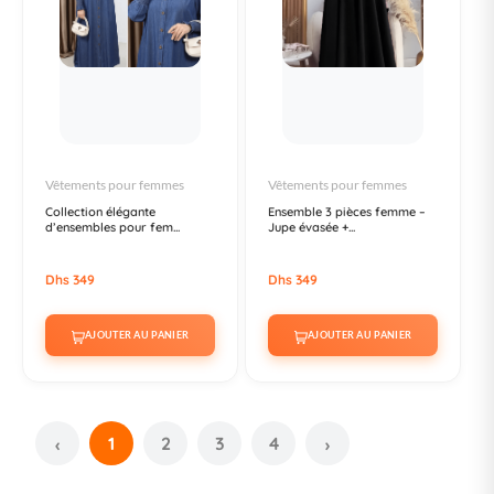
Vêtements pour femmes
Vêtements pour femmes
Collection élégante
Ensemble 3 pièces femme –
d’ensembles pour fem...
Jupe évasée +...
Dhs 349
Dhs 349
AJOUTER AU PANIER
AJOUTER AU PANIER
1
2
3
4
‹
›