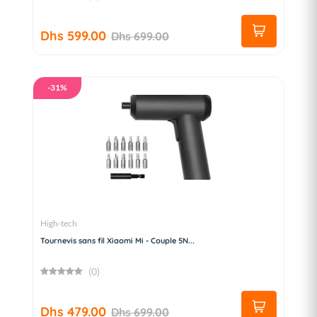
Dhs 599.00
Dhs 699.00
-31%
High-tech
Tournevis sans fil Xiaomi Mi - Couple 5N...
(0)
Dhs 479.00
Dhs 699.00