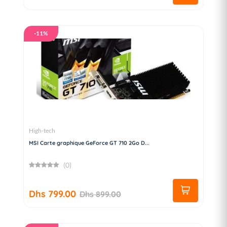
-11%
High-tech
MSI Carte graphique GeForce GT 710 2Go D...
(0)
Dhs 799.00
Dhs 899.00