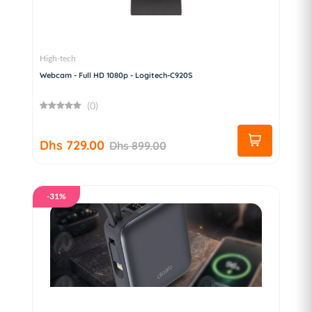
High-tech
Webcam - Full HD 1080p - Logitech-C920S
(0)
Dhs 729.00
Dhs 899.00
-31%