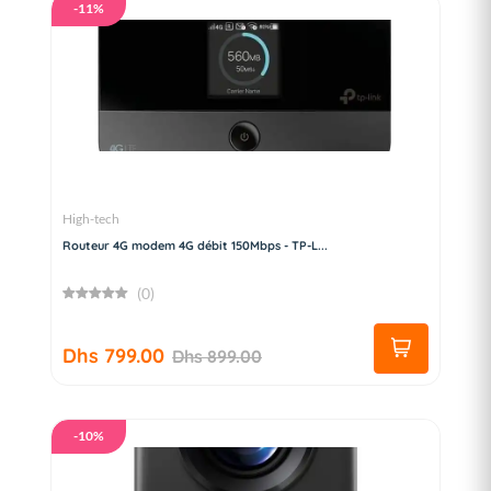
-11%
High-tech
Routeur 4G modem 4G débit 150Mbps - TP-L...
(0)
Dhs 799.00
Dhs 899.00
-10%