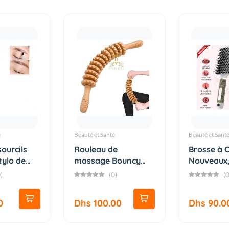
é
Beauté et Santé
Beauté et Sant
ourcils
Rouleau de
Brosse à C
tylo de
massage Bouncy
Nouveaux
Premium au des...
Démêlante 
)
(0)
(0
0
Dhs 100.00
Dhs 90.0