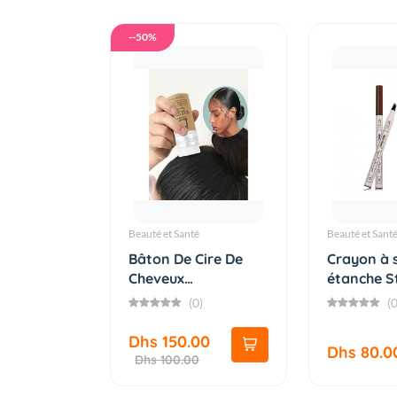
--50%
Beauté et Santé
Beauté et Sant
Bâton De Cire De
Crayon à s
Cheveux
étanche S
Professionnel G...
tatou...
(0)
(0
Dhs 150.00
Dhs 80.0
Dhs 100.00