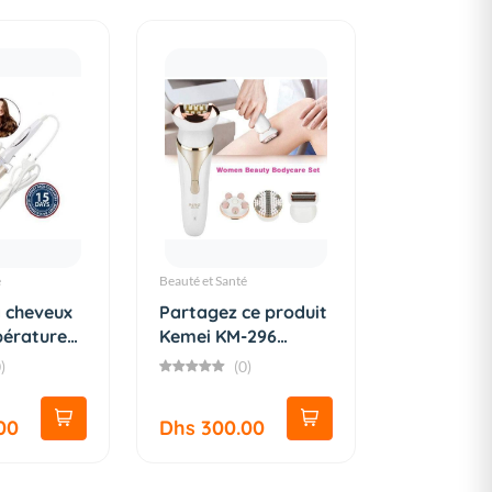
é
Beauté et Santé
a cheveux
Partagez ce produit
érature
Kemei KM-296
Raso...
)
(0)
00
Dhs 300.00