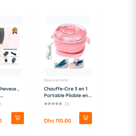
é
Beauté et Santé
heveux ,
Chauffe-Cire 3 en 1
,
Portable Pliable en...
A...
)
(0)
0
Dhs 110.00