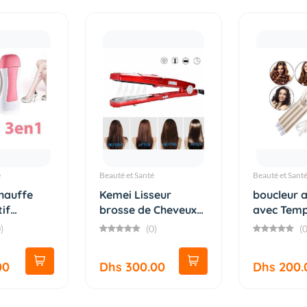
é
Beauté et Santé
Beauté et Sant
chauffe
Kemei Lisseur
boucleur 
tif
brosse de Cheveux
avec Temp
Vapeur E...
Régl...
)
(0)
(0
00
Dhs 300.00
Dhs 200.