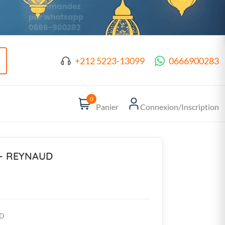
+212 5223-13099
0666900283
0
Panier
Connexion/Inscription
 - REYNAUD
UD