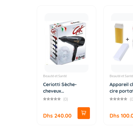
Beauté et Santé
Beauté et Sant
Ceriotti Sèche-
Appareil 
cheveux
cire porta
professionnel Sup...
d'épilate...
(0)
(0
Dhs 240.00
Dhs 100.