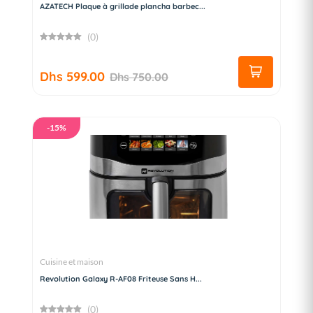
AZATECH Plaque à grillade plancha barbec...
(0)
Dhs 599.00
Dhs 750.00
-15%
Cuisine et maison
Revolution Galaxy R-AF08 Friteuse Sans H...
(0)