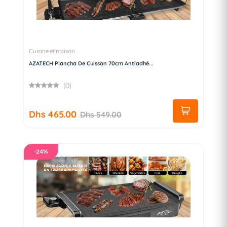
Cuisine et maison
AZATECH Plancha De Cuisson 70cm Antiadhé...
(0)
Dhs 465.00
Dhs 549.00
-24%