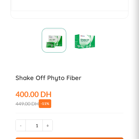
Shake Off Phyto Fiber
400.00 DH
449.00 DH
-11%
-
+