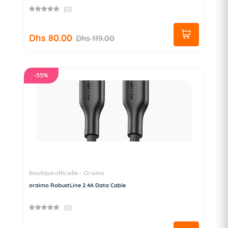
(0)
Dhs 80.00
Dhs 119.00
-55%
Boutique officielle – Oraimo
oraimo RobustLine 2.4A Data Cable
(0)