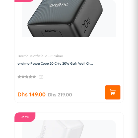
Boutique officielle – Oraimo
oraimo PowerCube 20 Chic 20W GaN Wall Ch...
(0)
Dhs 149.00
Dhs 219.00
-27%