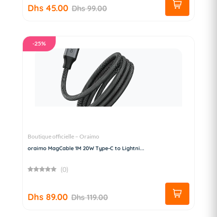
Dhs 45.00
Dhs 99.00
-25%
Boutique officielle – Oraimo
oraimo MagCable 1M 20W Type-C to Lightni...
(0)
Dhs 89.00
Dhs 119.00