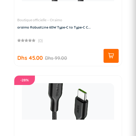
Boutique officielle – Oraimo
oraimo RobustLine 60W Type-C to Type-C C...
(0)
Dhs 45.00
Dhs 99.00
-28%