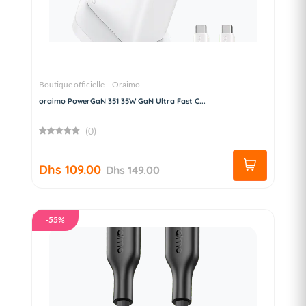
Boutique officielle – Oraimo
oraimo PowerGaN 351 35W GaN Ultra Fast C...
(0)
Dhs 109.00
Dhs 149.00
-55%