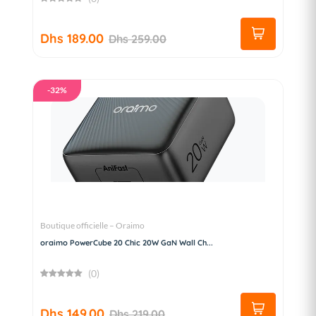
Dhs 189.00
Dhs 259.00
-32%
Boutique officielle – Oraimo
oraimo PowerCube 20 Chic 20W GaN Wall Ch...
(0)
Dhs 149.00
Dhs 219.00