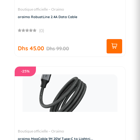
Boutique officielle – Oraimo
oraimo RobustLine 2.4A Data Cable
(0)
Dhs 45.00
Dhs 99.00
-25%
Boutique officielle – Oraimo
oraimo MagCable 1M 20W Type-C to Lightni...