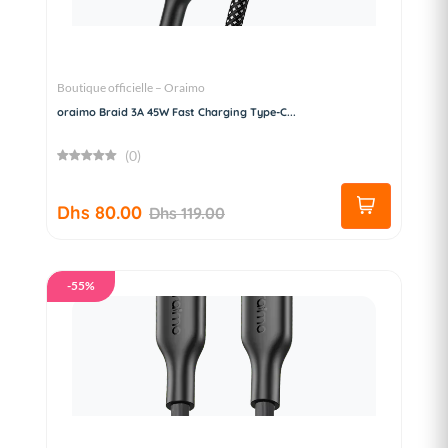
Boutique officielle – Oraimo
oraimo Braid 3A 45W Fast Charging Type-C...
(0)
Dhs 80.00
Dhs 119.00
-55%