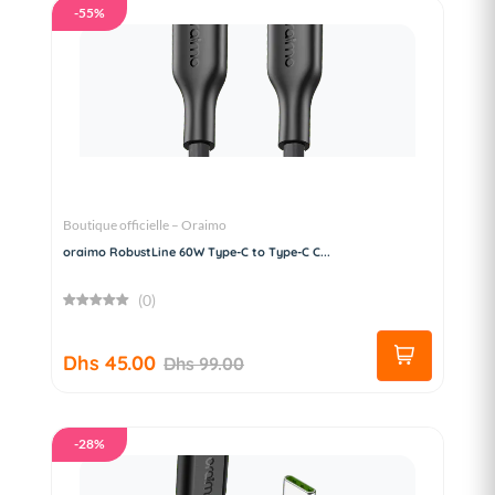
-55%
Boutique officielle – Oraimo
oraimo RobustLine 60W Type-C to Type-C C...
(0)
Dhs 45.00
Dhs 99.00
-28%