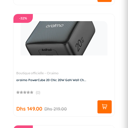
-32%
Boutique officielle – Oraimo
oraimo PowerCube 20 Chic 20W GaN Wall Ch...
(0)
Dhs 149.00
Dhs 219.00