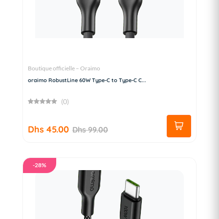
Boutique officielle – Oraimo
oraimo RobustLine 60W Type-C to Type-C C...
(0)
Dhs 45.00
Dhs 99.00
-28%