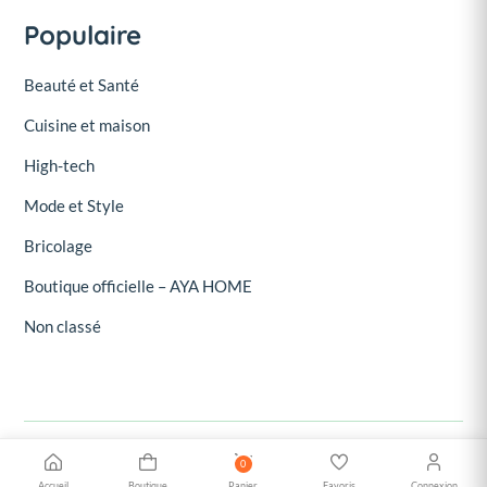
Populaire
Beauté et Santé
Cuisine et maison
High-tech
Mode et Style
Bricolage
Boutique officielle – AYA HOME
Non classé
0
© 2026, Oroud - Oroud Marketplace. Tous droits réservés.
Accueil
Boutique
Panier
Favoris
Connexion