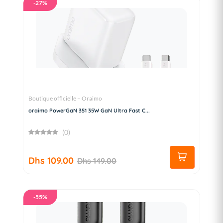
-27%
Boutique officielle – Oraimo
oraimo PowerGaN 351 35W GaN Ultra Fast C...
(0)
Dhs 109.00
Dhs 149.00
-55%