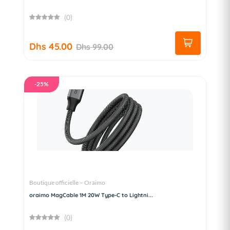
(0)
Dhs 45.00
Dhs 99.00
-25%
Boutique officielle – Oraimo
oraimo MagCable 1M 20W Type-C to Lightni...
(0)