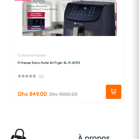
Cuisine et maison
Friteuse Sans Huile Airfryer 8L R-AF05
(0)
Dhs 849.00
Dhs 1000.00
À propos