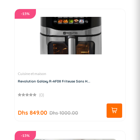
-15%
Cuisine et maison
Revolution Galaxy R-AF08 Friteuse Sans H...
(0)
Dhs 849.00
Dhs 1000.00
-15%