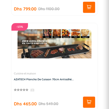
Dhs 799.00
Dhs 1100.00
-15%
Cuisine et maison
AZATECH Plancha De Cuisson 70cm Antiadhé...
(0)
Dhs 465.00
Dhs 549.00