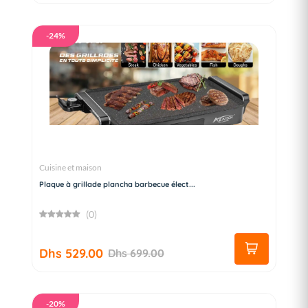
-24%
Cuisine et maison
Plaque à grillade plancha barbecue élect...
(0)
Dhs 529.00
Dhs 699.00
-20%