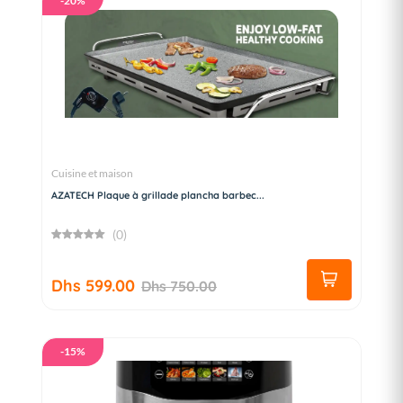
-20%
Cuisine et maison
AZATECH Plaque à grillade plancha barbec...
(0)
Dhs 599.00
Dhs 750.00
-15%