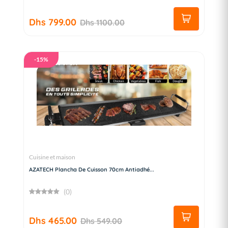
Dhs 799.00
Dhs 1100.00
-15%
Cuisine et maison
AZATECH Plancha De Cuisson 70cm Antiadhé...
(0)
Dhs 465.00
Dhs 549.00