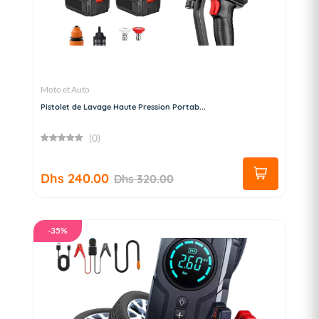
Moto et Auto
Pistolet de Lavage Haute Pression Portab...
(0)
Dhs 240.00
Dhs 320.00
-35%