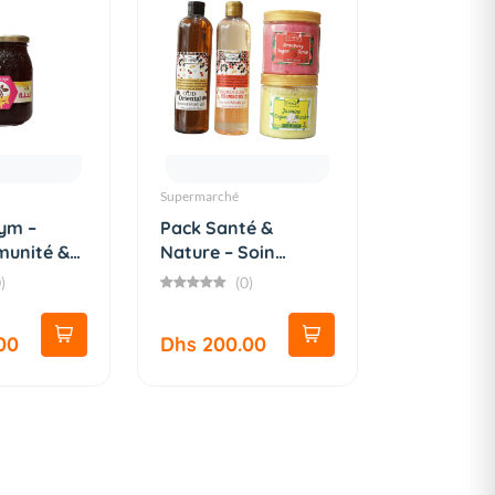
Supermarché
hym –
Pack Santé &
munité &
Nature – Soin
Douche et Gom...
)
(0)
00
Dhs 200.00