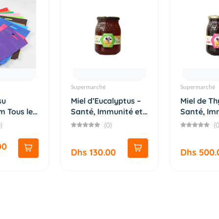
Supermarché
Supermarché
su
Miel d’Eucalyptus –
Miel de T
 Tous les
Santé, Immunité et
Santé, Im
G...
Énergie...
)
(0)
(0
00
Dhs 130.00
Dhs 500.