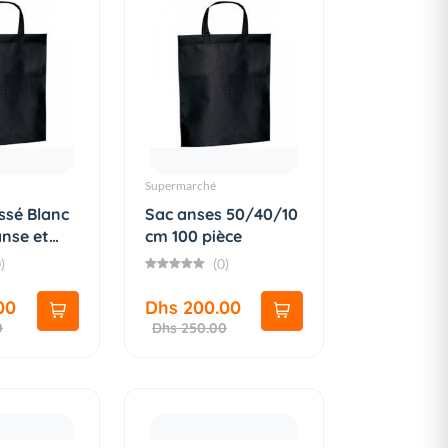
Supermarché
ssé Blanc
Sac anses 50/40/10
anse et
cm 100 pièce
)
(0)
00
Dhs 200.00
0
Dhs 250.00