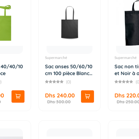
Supermarché
Supermarché
 40/40/10
Sac anses 50/60/10
Sac non ti
èce
cm 100 pièce Blanc
et Noir à 
et...
so...
)
(0)
(0
00
Dhs 240.00
Dhs 220.
0
Dhs 300.00
Dhs 250.0