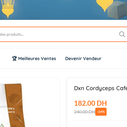
🏆 Meilleures Ventes
Devenir Vendeur
Dxn Cordyceps Caf
182.00 DH
240.00 DH
-24%