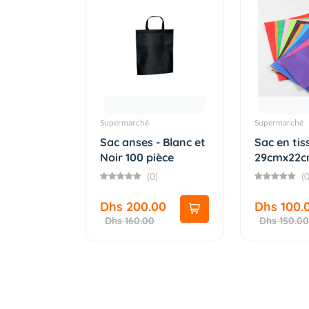
Supermarché
Supermarché
Sac anses - Blanc et
Sac en tis
Noir 100 pièce
29cmx22cm
couleurs...
(0)
(0
Dhs 200.00
Dhs 100.
Dhs 160.00
Dhs 150.00