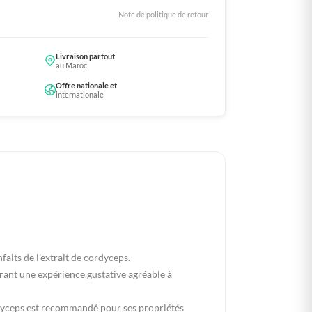
Note de politique de retour
Livraison partout
au Maroc
Offre nationale et
internationale
aits de l'extrait de cordyceps.
rant une expérience gustative agréable à
dyceps est recommandé pour ses propriétés