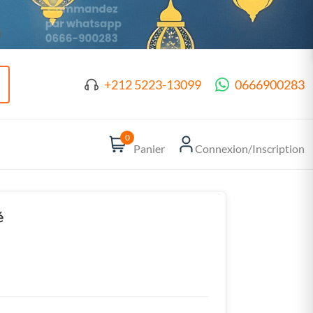
+212 5223-13099
0666900283
0
Panier
Connexion/Inscription
é