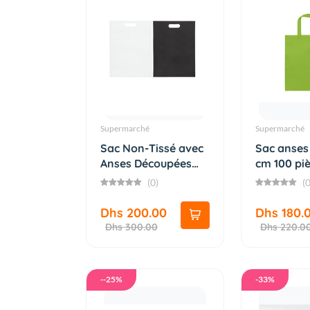
Supermarché
Supermarché
Sac Non-Tissé avec
Sac anses
Anses Découpées
cm 100 pi
Blanc...
(0)
(0
Dhs 200.00
Dhs 180.
Dhs 300.00
Dhs 220.0
--25%
-33%