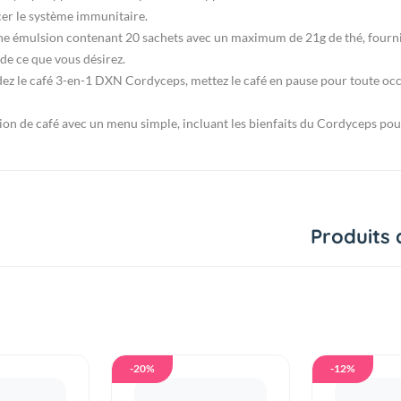
cer le système immunitaire.
une émulsion contenant 20 sachets avec un maximum de 21g de thé, fourniss
e ce que vous désirez.
ez le café 3-en-1 DXN Cordyceps, mettez le café en pause pour toute occas
ion de café avec un menu simple, incluant les bienfaits du Cordyceps pou
Produits 
-20%
-12%