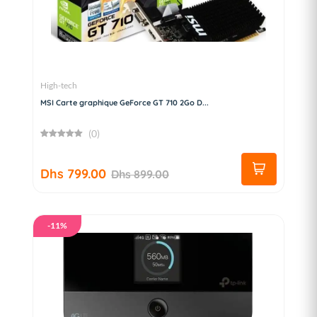
High-tech
MSI Carte graphique GeForce GT 710 2Go D...
(0)
Dhs 799.00
Dhs 899.00
-11%