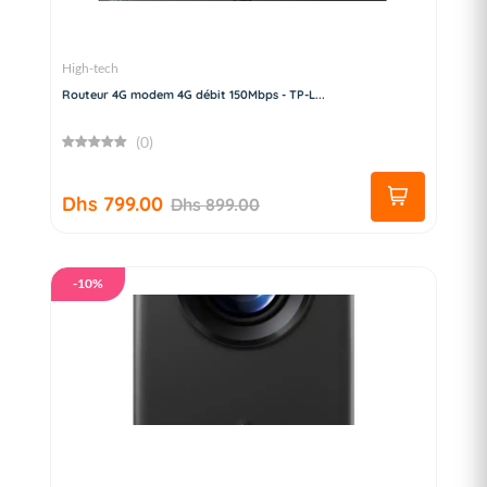
High-tech
Routeur 4G modem 4G débit 150Mbps - TP-L...
(0)
Dhs 799.00
Dhs 899.00
-10%