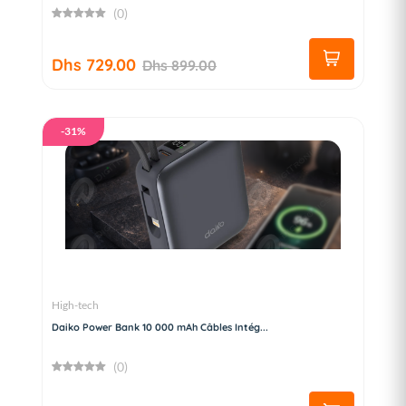
(0)
Dhs 729.00
Dhs 899.00
-31%
High-tech
Daiko Power Bank 10 000 mAh Câbles Intég...
(0)