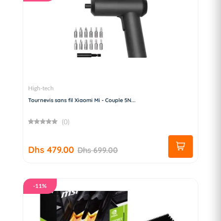
High-tech
Tournevis sans fil Xiaomi Mi - Couple 5N...
(0)
Dhs 479.00
Dhs 699.00
-11%