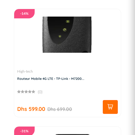
-14%
High-tech
Routeur Mobile 4G LTE - TP-Link - M7200...
(0)
Dhs 599.00
Dhs 699.00
-31%