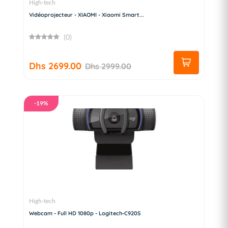
High-tech
Vidéoprojecteur - XIAOMI - Xiaomi Smart...
(0)
Dhs 2699.00
Dhs 2999.00
-19%
High-tech
Webcam - Full HD 1080p - Logitech-C920S