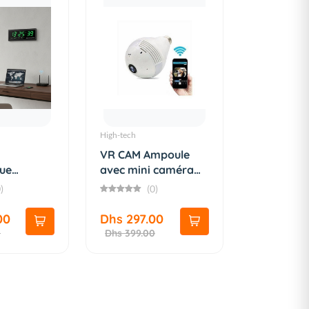
High-tech
VR CAM Ampoule
que
avec mini caméra
 avec
de vidéo...
)
(0)
00
Dhs 297.00
0
Dhs 399.00