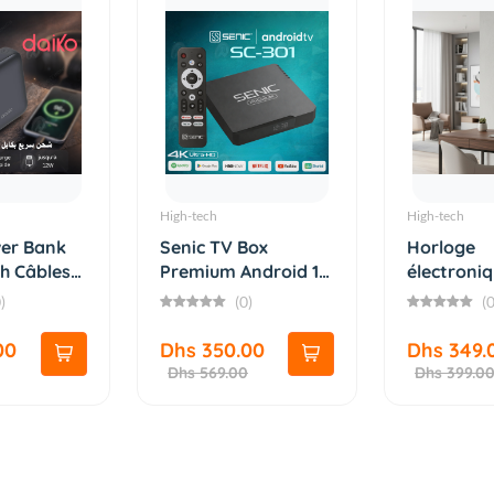
High-tech
High-tech
er Bank
Senic TV Box
Horloge
h Câbles
Premium Android 14
électroni
4K Ultra...
numérique
)
(0)
(0
affi...
00
Dhs 350.00
Dhs 349.
Dhs 569.00
Dhs 399.0