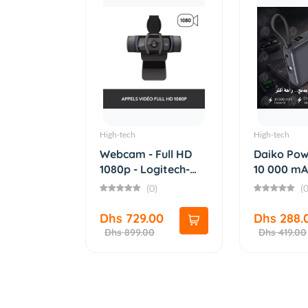
High-tech
High-tech
Webcam - Full HD
Daiko Pow
1080p - Logitech-
10 000 mA
C920S
Intég...
(0)
(0
Dhs 729.00
Dhs 288.
Dhs 899.00
Dhs 419.00