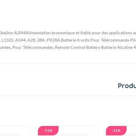
 Alkaline 4LR44Alimentation économique et fiable pour des applications au
L1325, A544, A28, 28A, PX28A,Batterie 6 volts Pour Télécommande Pile 
geantes. Pour Télécommandes, Remote Control Battery Batterie Alcaline
4
Produ
-11%
-11%