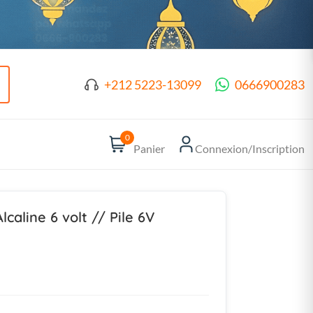
+212 5223-13099
0666900283
0
Panier
Connexion/Inscription
caline 6 volt // Pile 6V