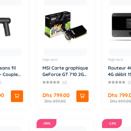
High-tech
High-tech
sans fil
MSI Carte graphique
Routeur 
- Couple
GeForce GT 710 2Go
4G débit 
D...
TP-L...
)
(0)
(0
00
Dhs 799.00
Dhs 799.
0
Dhs 899.00
Dhs 899.0
-38%
-13%