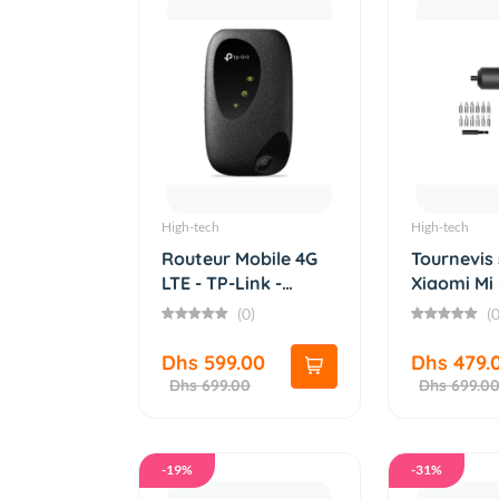
High-tech
High-tech
Routeur Mobile 4G
Tournevis 
LTE - TP-Link -
Xiaomi Mi 
M7200...
5N...
(0)
(0
Dhs 599.00
Dhs 479.
Dhs 699.00
Dhs 699.0
-19%
-31%