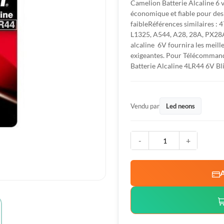
Camelion
Batterie Alcaline 6 
économique et fiable pour des
faibleRéférences similaires 
L1325, A544, A28, 28A, PX28A
alcaline 6V fournira les meill
exigeantes. Pour Télécommand
Batterie Alcaline
4LR44
6V Bli
Vendu par
Led neons
-
+
A