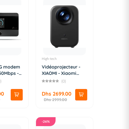
High-tech
4G modem
Vidéoprojecteur -
150Mbps -
XIAOMI - Xiaomi
Smart...
)
(0)
00
Dhs 2699.00
0
Dhs 2999.00
-26%