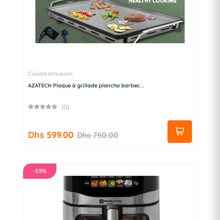
Cuisine et maison
AZATECH Plaque à grillade plancha barbec...
(0)
Dhs 599.00
Dhs 750.00
-15%