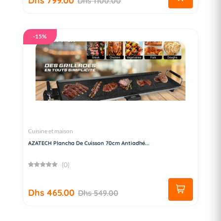
Dhs 799.00
Dhs 1100.00
-15%
Cuisine et maison
AZATECH Plancha De Cuisson 70cm Antiadhé...
(0)
Dhs 465.00
Dhs 549.00