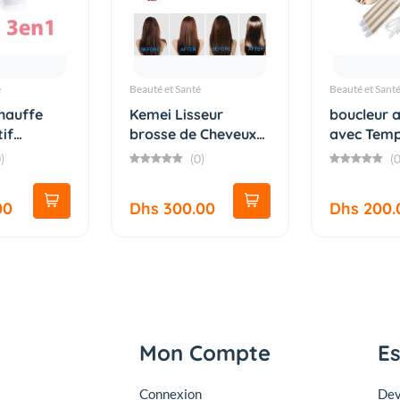
é
Beauté et Santé
Beauté et Sant
chauffe
Kemei Lisseur
boucleur 
tif
brosse de Cheveux
avec Temp
Vapeur E...
Régl...
)
(0)
(0
00
Dhs 300.00
Dhs 200.
Mon Compte
E
Connexion
Dev