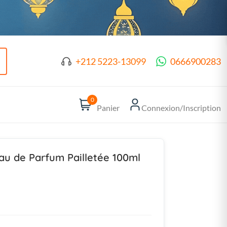
+212 5223-13099
0666900283
0
Panier
Connexion/Inscription
u de Parfum Pailletée 100ml