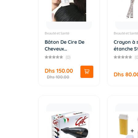
Beauté et Santé
Beauté et Sant
Bâton De Cire De
Crayon à s
Cheveux
étanche S
Professionnel G...
tatou...
(0)
(0
Dhs 150.00
Dhs 80.0
Dhs 100.00