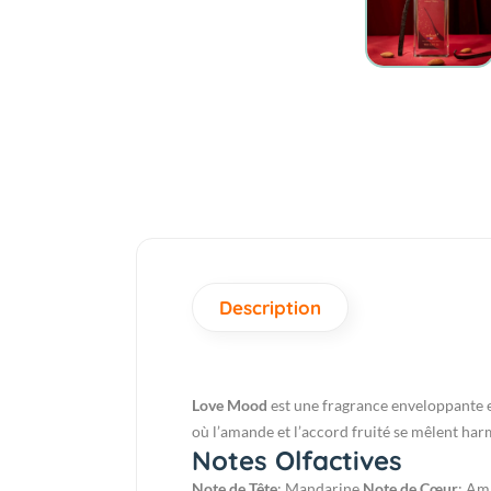
Description
Love Mood
est une fragrance enveloppante e
où l’amande et l’accord fruité se mêlent ha
Notes Olfactives
Note de Tête
: Mandarine
Note de Cœur
: Am