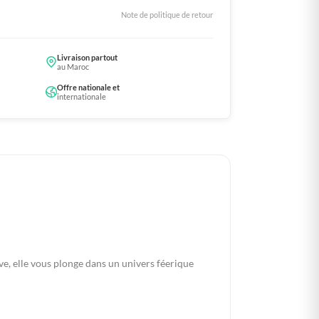
Note de politique de retour
Livraison partout
au Maroc
Offre nationale et
internationale
e, elle vous plonge dans un univers féerique