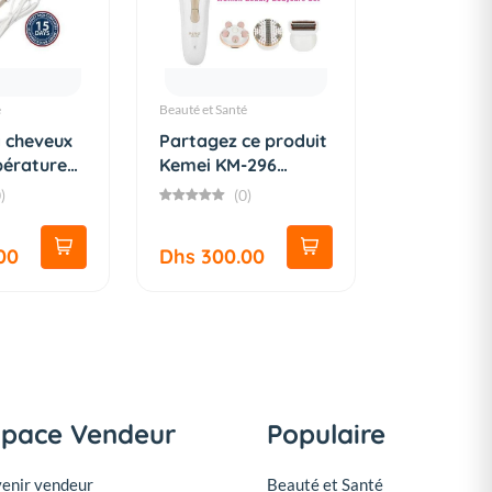
é
Beauté et Santé
a cheveux
Partagez ce produit
érature
Kemei KM-296
Raso...
)
(0)
00
Dhs 300.00
space Vendeur
Populaire
enir vendeur
Beauté et Santé