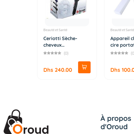
Beauté et Santé
Beauté et Sant
Ceriotti Sèche-
Appareil 
cheveux
cire porta
professionnel Sup...
d'épilate...
(0)
(0
Dhs 240.00
Dhs 100.
À propos
d'Oroud