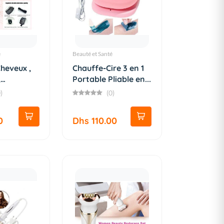
é
Beauté et Santé
heveux ,
Chauffe-Cire 3 en 1
,
Portable Pliable en...
A...
)
(0)
0
Dhs 110.00