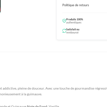
Politique de retours
Produits 100%
authentiques
Satisfait ou
remboursé
t addictive, pleine de douceur. Avec une touche de gourmandise régressiv
rmonieusement à la guimauve.
ande et Guimauve
Note de Fond
: Vanille