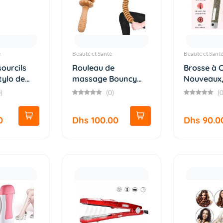
é
Beauté et Santé
Beauté et Sant
ourcils
Rouleau de
Brosse à C
tylo de
massage Bouncy
Nouveaux
Premium au des...
Démêlante 
)
(0)
(0
0
Dhs 100.00
Dhs 90.0